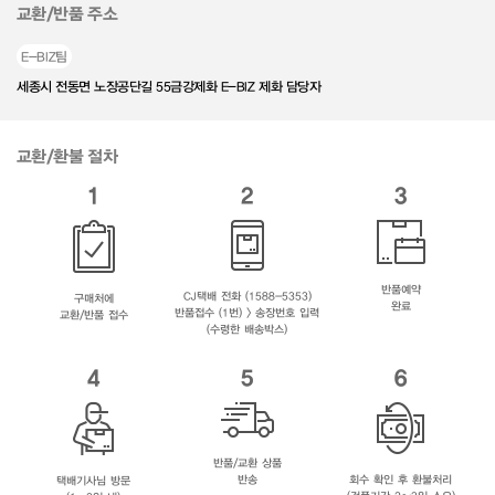
교환/반품 주소
E-BIZ팀
세종시 전동면 노장공단길 55금강제화 E-BIZ 제화 담당자
교환/환불 절차
1
2
3
반품예약
CJ택배 전화 (1588-5353)
구매처에
완료
반품접수 (1번) > 송장번호 입력
교환/반품 접수
(수령한 배송박스)
4
5
6
반품/교환 상품
반송
회수 확인 후 환불처리
택배기사님 방문