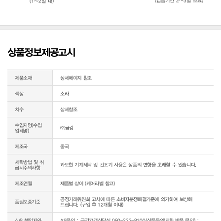
(검품기간 2~3일 소요)
(1~2일 내)
상품정보제공고시
제품소재
상세페이지 참조
색상
소라
치수
상세참조
수입자명(수입
㈜금강
업체명)
제조국
중국
세탁방법 및 취
과도한 기계세탁 및 건조기 사용은 상품의 변형을 초래할 수 있습니다.
급시주의사항
제조연월
제품별 상이 (케어라벨 참고)
공정거래위원회 고시에 따른 소비자분쟁해결기준에 의거하여 보상해 
품질보증기준
드립니다. (구입 후 12개월 이내)
A/S 책임자와
AS문의 : 금강고객상담실 080-233-8100/상품문의(교환,반품 문의) : 