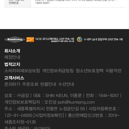
전화번호
1644-9247
회사소개
매장안내
법적고지
소비자피해보상보험
개인정보취급방침
청소년보호정책
이용약관
고객서비스
문의하기
주문조회
반품안내
수선안내
상호 : ㈜금강 | 대표 : SHIN KIEUN, 이종문 | 전화 : 1644-9247 |
개인정보보호책임자 : 오진성 jsoh@kumkang.com
주소 : 세종특별자치시 전동면 노장공단길 59 | 사업자등록번호 :
122-81-04585
[사업자정보확인]
| 통신판매업신고번호 : 2019-
세종조치원-0126
호스팅 제공자 : ㈜가비아