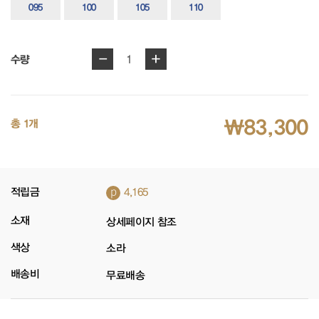
095
100
105
110
-
+
1
수량
₩83,300
총 1개
p
적립금
4,165
소재
상세페이지 참조
색상
소라
배송비
무료배송