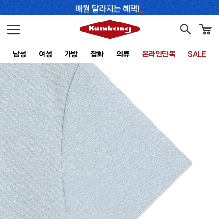
남성
여성
가방
잡화
의류
온라인단독
SALE