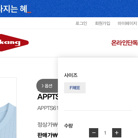
로그인
회원가입
마이페이지
온라인단독
사이즈
옵션
버팔로 여성 꽈배기 반팔니트
FREE
APPTS6113WBUFT2
APPTS6113WBUFT2
정상가
₩ 78,000
수량
-
+
1
판매가
₩ 58,500
25%