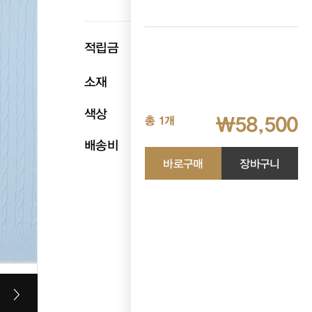
p
적립금
2,925
소재
폴리40 아크릴60
색상
소라
₩58,500
총 1개
배송비
무료배송
바로구매
장바구니