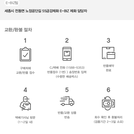
E-BIZ팀
세종시 전동면 노장공단길 55금강제화 E-BIZ 제화 담당자
교환/환불 절차
1
2
3
반품예약
CJ택배 전화 (1588-5353)
구매처에
완료
반품접수 (1번) > 송장번호 입력
교환/반품 접수
(수령한 배송박스)
4
5
6
반품/교환 상품
반송
회수 확인 후 환불처리
택배기사님 방문
(검품기간 2~3일 소요)
(1~2일 내)