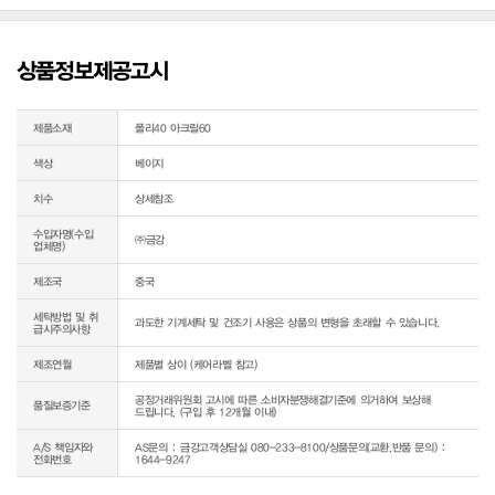
상품정보제공고시
제품소재
폴리40 아크릴60
색상
베이지
치수
상세참조
수입자명(수입
㈜금강
업체명)
제조국
중국
세탁방법 및 취
과도한 기계세탁 및 건조기 사용은 상품의 변형을 초래할 수 있습니다.
급시주의사항
제조연월
제품별 상이 (케어라벨 참고)
공정거래위원회 고시에 따른 소비자분쟁해결기준에 의거하여 보상해 
품질보증기준
드립니다. (구입 후 12개월 이내)
A/S 책임자와
AS문의 : 금강고객상담실 080-233-8100/상품문의(교환,반품 문의) : 
전화번호
1644-9247