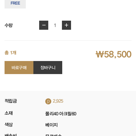
FREE
-
+
1
수량
₩58,500
총 1개
바로구매
장바구니
p
적립금
2,925
소재
폴리40 아크릴60
색상
베이지
배송비