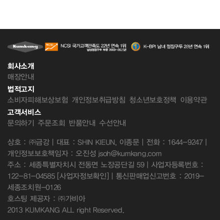
회사소개
매장안내
법적고지
소비자피해보상보험
개인정보취급방침
청소년보호정책
이용약관
고객서비스
문의하기
주문조회
반품안내
수선안내
상호 : ㈜금강 | 대표 : SHIN KIEUN, 이종문 | 전화 : 1644-9247 |
개인정보보호책임자 : 오진성 jsoh@kumkang.com
주소 : 세종특별자치시 전동면 노장공단길 59 | 사업자등록번호 :
122-81-04585
[사업자정보확인]
| 통신판매업신고번호 : 2019-
세종조치원-0126
호스팅 제공자 : ㈜가비아
2013 KUMKANG ALL right Reserved.