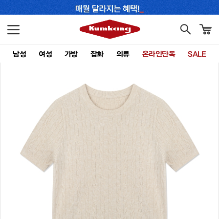
남성
여성
가방
잡화
의류
온라인단독
SALE